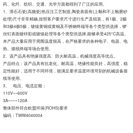
药、化纤、纺织、交通、光学方面都得到了广泛的应用。
1、滑石石瓷(高频瓷)热压注工艺制造,陶瓷表面有(上釉和不上釉磨砂
处理)尺寸非常精确,按照客户要求尺寸进行生产及组装，有1极、2极
和3极4极5极，镀镍黄铜或黄铜及不锈钢终端等各个类型供选择，锣
丝钉表面镀锌彩或镀镍处理等各个类型供选择,能够承受425°C高温。
本产品大量应用于周围温度很高，在严格要求的各种电子、电器、电
热、接线终端等场合使用。
2、该产品具有绝缘强度高、防火耐高温，机械强度高等优点。
产品特点：该产品具有抗老化、耐高温，绝缘性能良好，高强度，稳
定性能好，适用于不同环境，能满足要求温度环境苛刻的机械设备接
线等使用。
3、 电压、电流定额；
110V~~600V
3A~~~~120A
整体部件符合欧盟环保(ROHS)要求
编码：TWW4040004