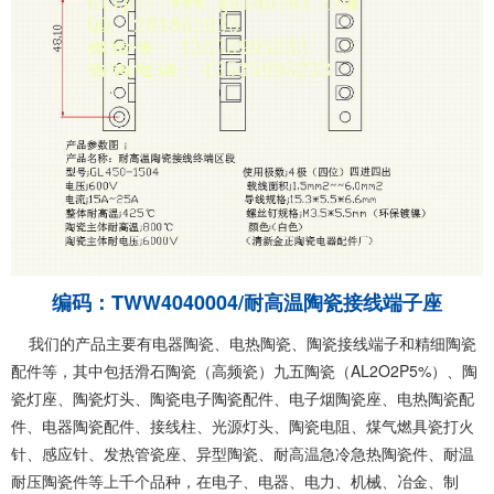
编码：TWW4040004/耐高温陶瓷接线端子座
我们的产品主要有电器陶瓷、电热陶瓷、陶瓷接线端子和精细陶瓷
配件等，其中包括滑石陶瓷（高频瓷）九五陶瓷（AL2O2P5%）、陶
瓷灯座、陶瓷灯头、陶瓷电子陶瓷配件、电子烟陶瓷座、电热陶瓷配
件、电器陶瓷配件、接线柱、光源灯头、陶瓷电阻、煤气燃具瓷打火
针、感应针、发热管瓷座、异型陶瓷、耐高温急冷急热陶瓷件、耐温
耐压陶瓷件等上千个品种，在电子、电器、电力、机械、冶金、制